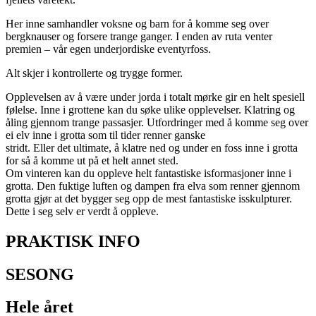
Her inne samhandler voksne og barn for å komme seg over
bergknauser og forsere trange ganger. I enden av ruta venter
premien – vår egen underjordiske eventyrfoss.
Alt skjer i kontrollerte og trygge former.
Opplevelsen av å være under jorda i totalt mørke gir en helt spesiell
følelse. Inne i grottene kan du søke ulike opplevelser. Klatring og
åling gjennom trange passasjer. Utfordringer med å komme seg over
ei elv inne i grotta som til tider renner ganske
stridt. Eller det ultimate, å klatre ned og under en foss inne i grotta
for så å komme ut på et helt annet sted.
Om vinteren kan du oppleve helt fantastiske isformasjoner inne i
grotta. Den fuktige luften og dampen fra elva som renner gjennom
grotta gjør at det bygger seg opp de mest fantastiske isskulpturer.
Dette i seg selv er verdt å oppleve.
PRAKTISK INFO
SESONG
Hele året