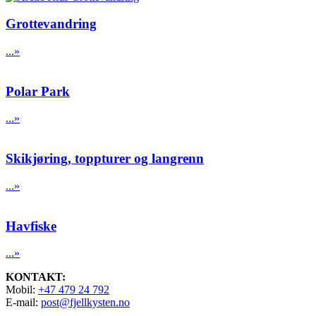
Grottevandring
...»
Polar Park
...»
Skikjøring, toppturer og langrenn
...»
Havfiske
...»
KONTAKT:
Mobil:
+47 479 24 792
E-mail:
post@fjellkysten.no